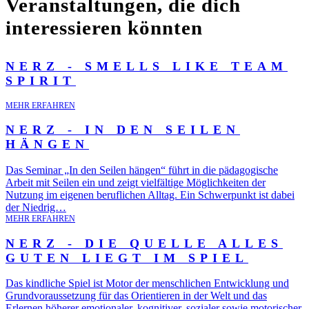
Veranstaltungen, die dich
interessieren könnten
NERZ - SMELLS LIKE TEAM
SPIRIT
MEHR ERFAHREN
NERZ - IN DEN SEILEN
HÄNGEN
Das Seminar „In den Seilen hängen“ führt in die pädagogische
Arbeit mit Seilen ein und zeigt vielfältige Möglichkeiten der
Nutzung im eigenen beruflichen Alltag. Ein Schwerpunkt ist dabei
der Niedrig…
MEHR ERFAHREN
NERZ - DIE QUELLE ALLES
GUTEN LIEGT IM SPIEL
Das kindliche Spiel ist Motor der menschlichen Entwicklung und
Grundvoraussetzung für das Orientieren in der Welt und das
Erlernen höherer emotionaler, kognitiver, sozialer sowie motorischer