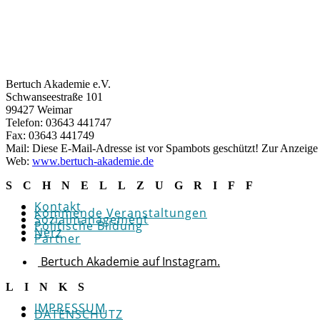
Bertuch Akademie e.V.
Schwanseestraße 101
99427 Weimar
Telefon: 03643 441747
Fax: 03643 441749
Mail:
Diese E-Mail-Adresse ist vor Spambots geschützt! Zur Anzeige m
Web:
www.bertuch-akademie.de
SCHNELLZUGRIFF
Kontakt
Kommende Veranstaltungen
Sozialmanagement
Politische Bildung
Nerz
Partner
Bertuch Akademie auf Instagram.
LINKS
IMPRESSUM
DATENSCHUTZ