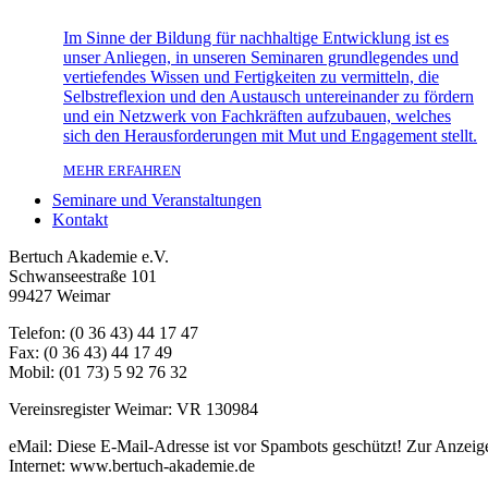
Im Sinne der Bildung für nachhaltige Entwicklung ist es
unser Anliegen, in unseren Seminaren grundlegendes und
vertiefendes Wissen und Fertigkeiten zu vermitteln, die
Selbstreflexion und den Austausch untereinander zu fördern
und ein Netzwerk von Fachkräften aufzubauen, welches
sich den Herausforderungen mit Mut und Engagement stellt.
MEHR ERFAHREN
Seminare und Veranstaltungen
Kontakt
Bertuch Akademie e.V.
Schwanseestraße 101
99427 Weimar
Telefon: (0 36 43) 44 17 47
Fax: (0 36 43) 44 17 49
Mobil: (01 73) 5 92 76 32
Vereinsregister Weimar: VR 130984
eMail:
Diese E-Mail-Adresse ist vor Spambots geschützt! Zur Anzeige 
Internet: www.bertuch-akademie.de